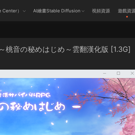
 Center）
AI繪畫Stable Diffusion
視頻資源
遊戲資
G～桃音の秘めはじめ～雲翻漢化版 [1.3G]