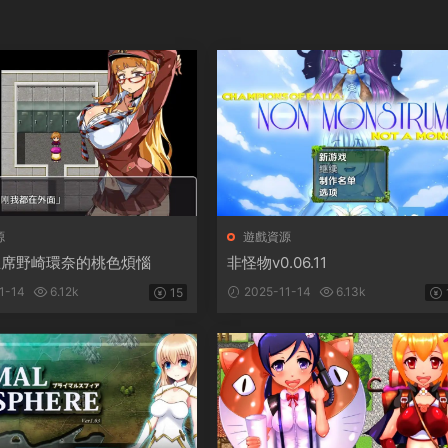
源
遊戲資源
主席野崎環奈的桃色煩惱
非怪物v0.06.11
1-14
6.12k
2025-11-14
6.13k
15