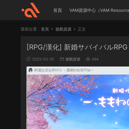
首頁
VAM資源中心（VAM Resource
當前位置：
首頁
遊戲資源
正文
[RPG/漢化] 新婚サバイバルRP
2025-03-30
遊戲資源
494