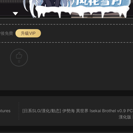
P後免費
升級VIP
0
ures
[日系SLG/漢化/動态] 伊勢海 異世界 Isekai Brothel v0.9 
漢化版 [