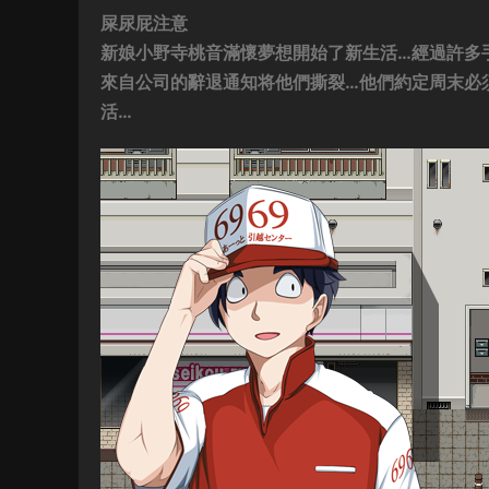
屎尿屁注意
新娘小野寺桃音滿懷夢想開始了新生活…經過許多
來自公司的辭退通知将他們撕裂…他們約定周末必
活…