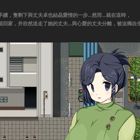
手續，隻剩下與丈夫卓也結晶愛情的一步…然而…就在這時，
須回家，并欣然送走了她的丈夫…與心愛的丈夫分離，被迫獨自