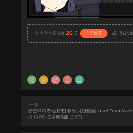
20
此内容查看價格
元
立即購買
或
升級VI
上一篇
[沙盒SLG/漢化/動态] 猥亵小鎮曆險記 Lewd Town Advent
v0.13 PC+安卓漢化版 [3.6G]