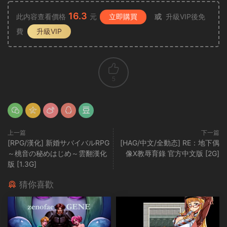
16.3
此内容查看價格
元
立即購買
或
升級VIP後免
費
升級VIP
5
上一篇
下一篇
[RPG/漢化] 新婚サバイバルRPG
[HAG/中文/全動态] RE：地下偶
～桃音の秘めはじめ～雲翻漢化
像X教辱育錄 官方中文版 [2G]
版 [1.3G]
猜你喜歡