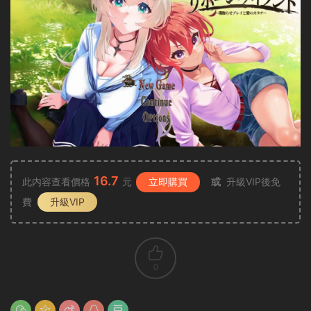
16.7
此内容查看價格
元
立即購買
或
升級VIP後免
費
升級VIP
0