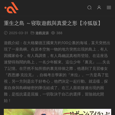
重生之島 ～寝取遊戲與真愛之形【冷狐版】
2025-03-31
遊戲資源
388
遊戲介紹：在大格蘭德王國東方約100公裏的海域，某天突然出
現了一座島嶼。在原本空無一物的地方突然出現的島上，有人
因國家命令，有人爲調查，有人爲确認真相而登陸。在這座迅
速變得熱鬧的島上，一名少年醒來。這位少年『裏克』……失去
了記憶。在茫然不知所措的裏克徘徊之際，他遇到了見習修女
『西恩娜·克拉克』，自稱考古學家的『米拉』。一方是爲了監
視，另一方則是出于好奇心，他們決定一起行動。就這樣，探
索自身與島嶼秘密的隊伍組成了。在三人面前接連出現的困
難，是抵抗還是屈服，一切取決于自己的選擇，冒險就此開
始！