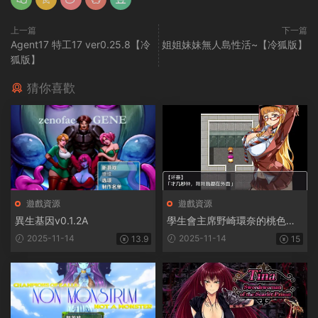
上一篇
下一篇
Agent17 特工17 ver0.25.8【冷
姐姐妹妹無人島性活~【冷狐版】
狐版】
猜你喜歡
遊戲資源
遊戲資源
異生基因v0.1.2A
學生會主席野崎環奈的桃色煩
惱
2025-11-14
2025-11-14
13.9
15