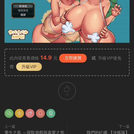
14.9
此内容查看價格
元
立即購買
或
升級VIP後免
費
升級VIP
0
上一篇
下一篇
重生之島 ～寝取遊戲與真愛之形
我們的紅繩 【冷狐版】