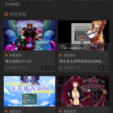
【冷狐版】
猜你喜歡
遊戲資源
遊戲資源
異生基因v0.1.2A
學生會主席野崎環奈的桃色煩
惱
2025-11-14
2025-11-14
13.9
15
遊戲資源
遊戲資源