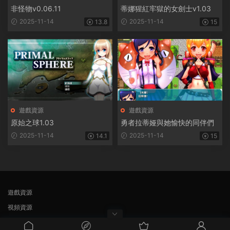
非怪物v0.06.11
蒂娜猩紅牢獄的女劍士v1.03
2025-11-14
2025-11-14
13.8
15
遊戲資源
遊戲資源
原始之球1.03
勇者拉蒂娅與她愉快的同伴們
2025-11-14
2025-11-14
14.1
15
遊戲資源
視頻資源
自豪的采用
Modown
主題