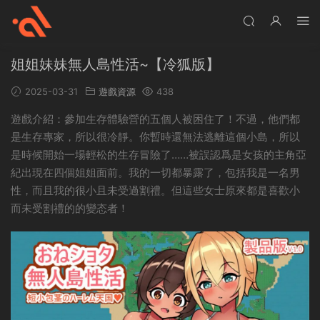
姐姐妹妹無人島性活~【冷狐版】
2025-03-31
遊戲資源
438
遊戲介紹：參加生存體驗營的五個人被困住了！不過，他們都
是生存專家，所以很冷靜。你暫時還無法逃離這個小島，所以
是時候開始一場輕松的生存冒險了……被誤認爲是女孩的主角亞
紀出現在四個姐姐面前。我的一切都暴露了，包括我是一名男
性，而且我的很小且未受過割禮。但這些女士原來都是喜歡小
而未受割禮的的變态者！