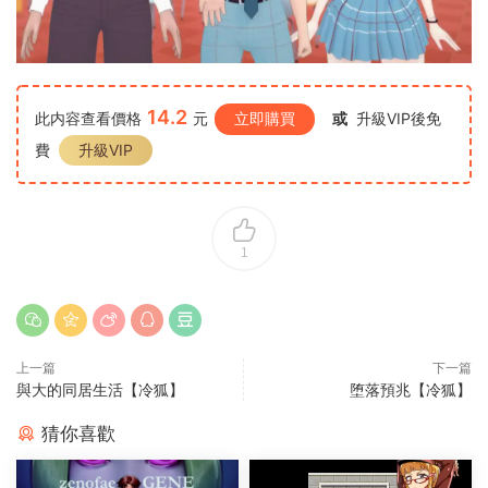
14.2
此内容查看價格
元
立即購買
或
升級VIP後免
費
升級VIP
1
上一篇
下一篇
與大的同居生活【冷狐】
堕落預兆【冷狐】
猜你喜歡