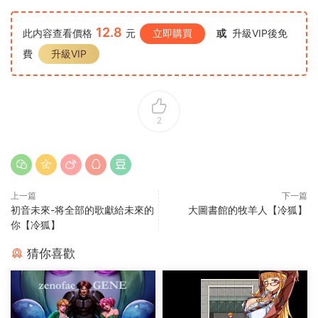
12.8
此内容查看價格
元
立即購買
或
升級VIP後免
費
升級VIP
2
上一篇
下一篇
初音未來-将全部的歌獻給未來的
大圖書館的牧羊人【冷狐】
你【冷狐】
猜你喜歡