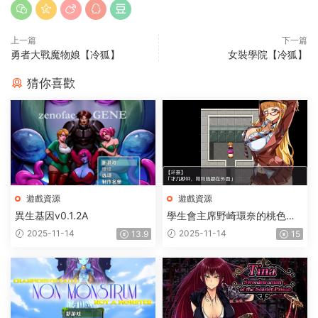
上一篇
下一篇
勇者大戰魔物娘【冷狐】
女裝學院【冷狐】
猜你喜歡
遊戲資源
遊戲資源
異生基因v0.1.2A
學生會主席野崎環奈的桃色煩
惱
2025-11-14
2025-11-14
13.9
15