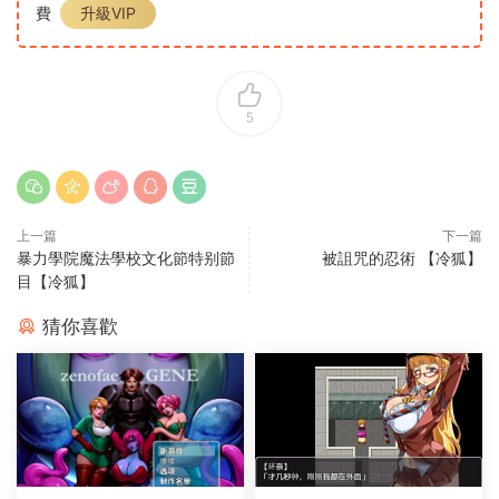
費
升級VIP
5
上一篇
下一篇
暴力學院魔法學校文化節特别節
被詛咒的忍術 【冷狐】
目【冷狐】
猜你喜歡