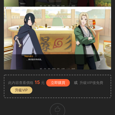
15
此内容查看價格
元
立即購買
或
升級VIP後免費
升級VIP
2