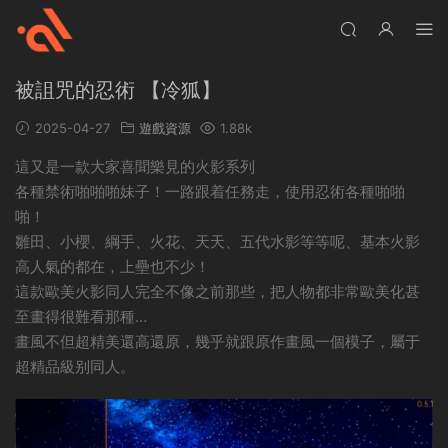
被詛咒的忍術 【冷狐】
2025-04-27
遊戲資源
1.88k
這又是一款大家喜聞樂見的火影系列
各種禁術啪啪啪妹子！一路跟着任務走，使用忍術各種啪啪
啪！
雛田、小櫻、綱手、火花、天天、五代水影等等呢、基本火影
高人氣的都在，上壘也不少！
這款歐美火影同人完全不像之前那些，把人物都非常歐美化甚
至畫得很難看那種…
畫風不但超精美還高還原，幾乎就跟原作畫風一個模子，屬于
超精品級别同人。