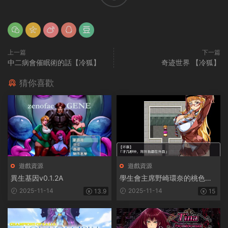
上一篇
下一篇
中二病會催眠術的話【冷狐】
奇迹世界 【冷狐】
猜你喜歡
遊戲資源
遊戲資源
異生基因v0.1.2A
學生會主席野崎環奈的桃色煩
惱
2025-11-14
2025-11-14
13.9
15