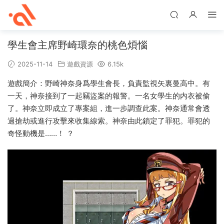
學生會主席野崎環奈的桃色煩惱
2025-11-14
遊戲資源
6.15k
遊戲簡介：野崎神奈身爲學生會長，負責監視矢裏曼高中。有
一天，神奈接到了一起竊盜案的報警。一名女學生的内衣被偷
了。神奈立即成立了專案組，進一步調查此案。神奈通常會透
過搶劫或進行攻擊來收集線索。神奈由此鎖定了罪犯。罪犯的
奇怪動機是……！ ？