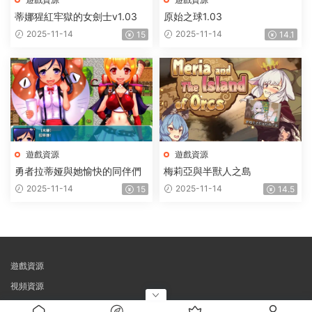
蒂娜猩紅牢獄的女劍士v1.03
原始之球1.03
2025-11-14
2025-11-14
15
14.1
遊戲資源
遊戲資源
勇者拉蒂娅與她愉快的同伴們
梅莉亞與半獸人之島
2025-11-14
2025-11-14
15
14.5
遊戲資源
視頻資源
自豪的采用
Modown
主題