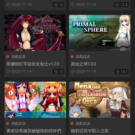
惱
2025-11-14
2025-11-14
15
13.8
遊戲資源
遊戲資源
蒂娜猩紅牢獄的女劍士v1.03
原始之球1.03
2025-11-14
2025-11-14
15
14.1
遊戲資源
遊戲資源
勇者拉蒂娅與她愉快的同伴們
梅莉亞與半獸人之島