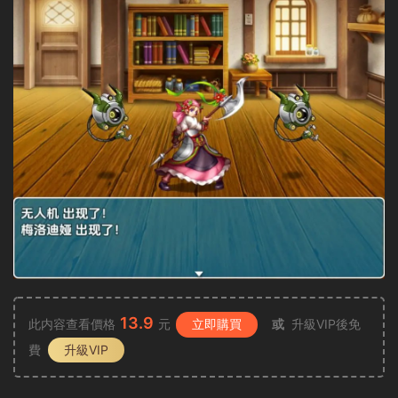
13.9
此内容查看價格
元
立即購買
或
升級VIP後免
費
升級VIP