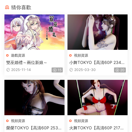
猜你喜歡
遊戲資源
視頻資源
雙巫婚禮～兩位新娘～
小舞TOKYO【高清60P 234M
B】
2025-11-14
2025-03-30
15
20
視頻資源
視頻資源
榮榮TOKYO【高清60P 253M
火舞TOKYO【高清60P 217M