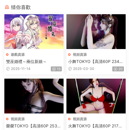
猜你喜歡
遊戲資源
視頻資源
雙巫婚禮～兩位新娘～
小舞TOKYO【高清60P 234M
B】
2025-11-14
2025-03-30
15
20
視頻資源
視頻資源
榮榮TOKYO【高清60P 253M
火舞TOKYO【高清60P 217M