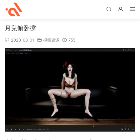
月兒俯卧撐
2023-08-01
視頻資源
755